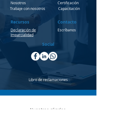
Nosotros
Certificación
Trabaje con nosotros
Capacitación
Recursos
Contacto
Declaración de
Escríbanos
Imparcialidad
Social
Libro
de reclamaciones
Nuestros aliados