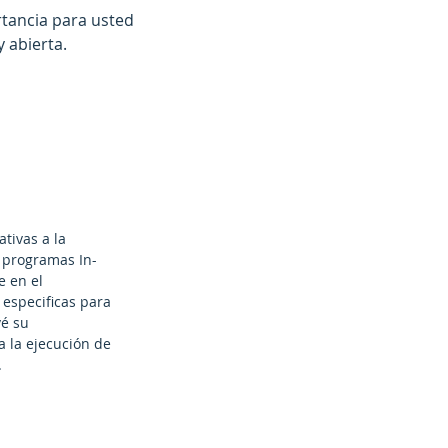
tancia para usted
 abierta.
tivas a la
 programas In-
e en el
 especificas para
é su
a la ejecución de
.