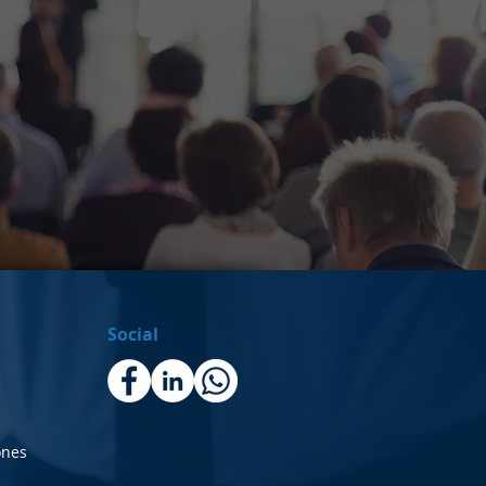
o
Social
s
ones