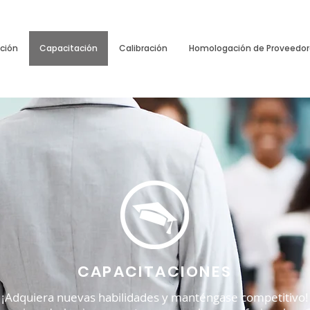
ación
Capacitación
Calibración
Homologación de Proveedor
CAPACITACIONES
¡Adquiera nuevas habilidades y manténgase competitivo!