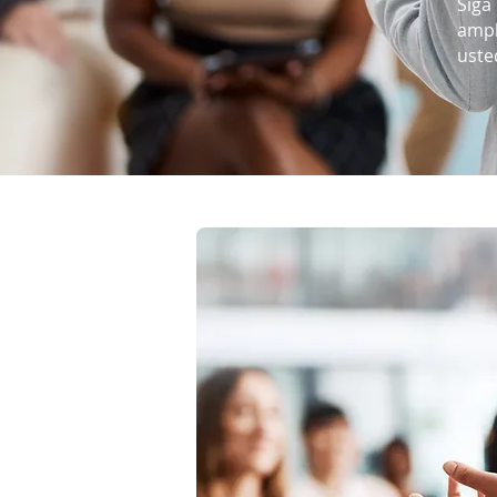
Siga
ampl
uste