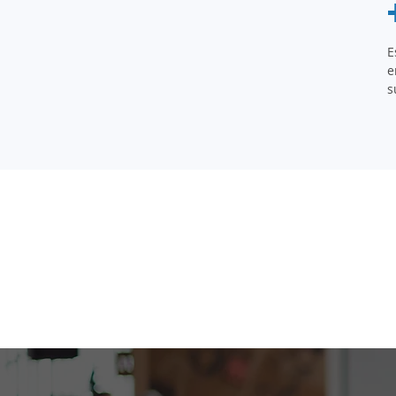
E
e
s