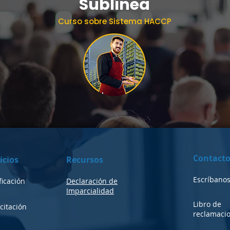
Sublínea
Curso sobre Sistema HACCP
Contact
icios
Recursos
Escríbano
ficación
Declaración de
Imparcialidad
Libro
de
citación
reclamaci