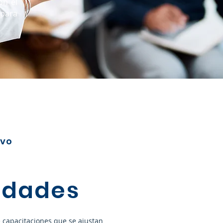
on el
para
ivo
lidades
 capacitaciones que se ajustan