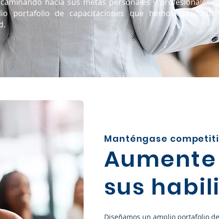
 caminando hacia sus metas personales y profesionales c
io portafolio de capacitaciones que hemos diseñado 
d.
Manténgase competit
Aumente
sus habi
Diseñamos un amplio portafolio de