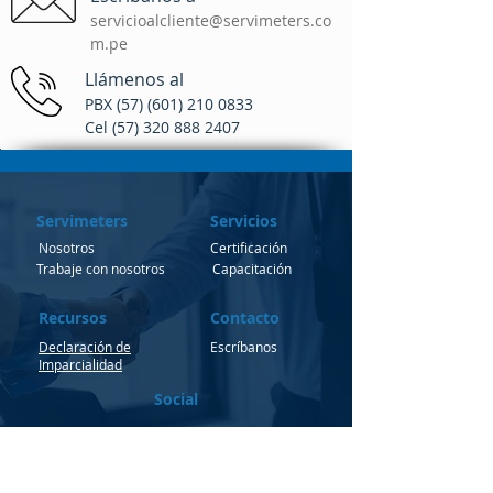
servic
ioalcliente@servimeters.co
m.pe
Llámenos al
PBX
(57) (601) 210 0833
Cel
(57) 320 888 2407
Servimeters
Servicios
Nosotros
Certificación
Trabaje con nosotros
Capacitación
Recursos
Contacto
Declaración de
Escríbanos
Imparcialidad
Social